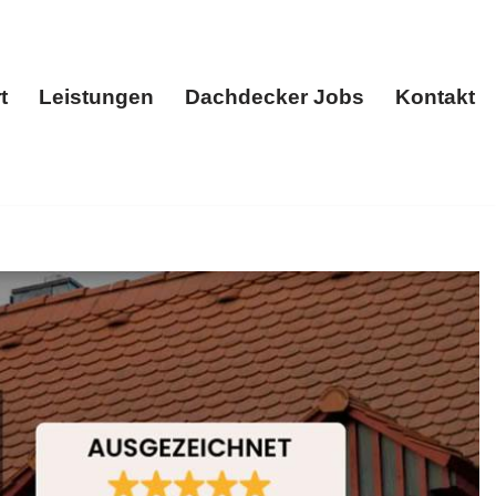
t
Leistungen
Dachdecker Jobs
Kontakt
Start
Leistungen
Dachdecker Jobs
Kontakt
l. Ihre Quelle für ✓Dacheindeckung, ✓Dachfenster,
edenheit ist unsere Priorität ✉.