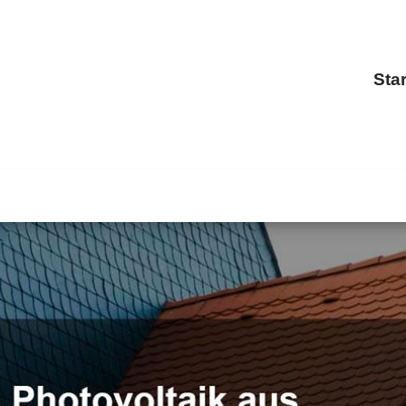
Star
auch ✓Dachgauben, Dacheindeckung, Dachfenster, Dachstuh
404 Bickenbach –
BOHN, Ihr Dachdeckermeister. Ihre Zufri