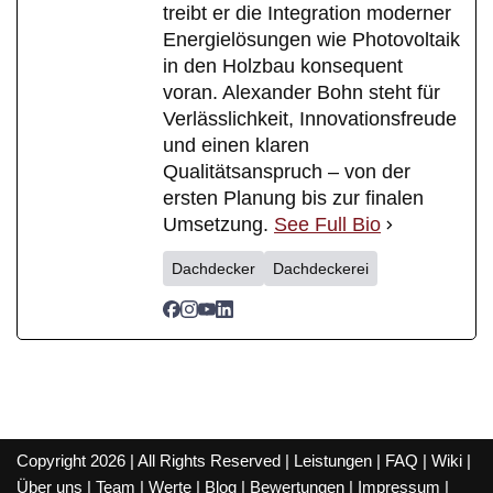
treibt er die Integration moderner
Energielösungen wie Photovoltaik
in den Holzbau konsequent
voran. Alexander Bohn steht für
Verlässlichkeit, Innovationsfreude
und einen klaren
Qualitätsanspruch – von der
ersten Planung bis zur finalen
Umsetzung.
See Full Bio
Dachdecker
Dachdeckerei
Copyright 2026 | All Rights Reserved |
Leistungen
|
FAQ
|
Wiki
|
Über uns
|
Team
|
Werte
|
Blog
|
Bewertungen
|
Impressum
|