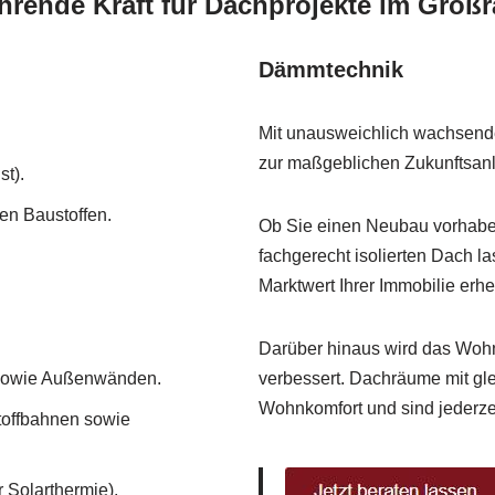
hrende Kraft für Dachprojekte im Groß
Dämmtechnik
Mit unausweichlich wachsend
zur maßgeblichen Zukunftsanla
t).
n Baustoffen.
Ob Sie einen Neubau vorhabe
fachgerecht isolierten Dach la
Marktwert Ihrer Immobilie erhe
Darüber hinaus wird das Woh
 sowie Außenwänden.
verbessert. Dachräume mit gl
Wohnkomfort und sind jederze
toffbahnen sowie
 Solarthermie).