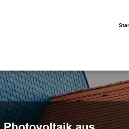
Star
ch ✓Dachfenster, Dacheindeckung, Dachgauben, Dachstuhl
uhl für 64560 Riedstadt.
BOHN, Ihr Dachdeckermeister. 