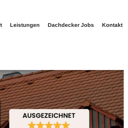
t
Leistungen
Dachdecker Jobs
Kontakt
Start
Leistungen
Dachdecker Jobs
Kontakt
. Ihre Suche endet hier: ✓Dacheindeckung,
Ihre Ziele, unser Ansporn ✉.