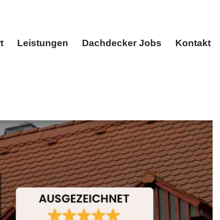
t
Leistungen
Dachdecker Jobs
Kontakt
Start
Leistungen
Dachdecker Jobs
Kontakt
er, Dachstuhl.
BOHN, Ihr Dachdeckermeister für
 Ideen um ✉.