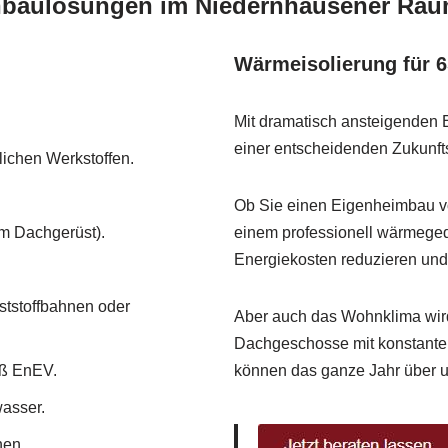
achbaulösungen im Niedernhausener Ra
Wärmeisolierung für 
Mit dramatisch ansteigenden
einer entscheidenden Zukunfts
ichen Werkstoffen.
Ob Sie einen Eigenheimbau vo
m Dachgerüst).
einem professionell wärmeged
Energiekosten reduzieren und d
tstoffbahnen oder
Aber auch das Wohnklima wird 
Dachgeschosse mit konstanter
äß EnEV.
können das ganze Jahr über 
asser.
hen.