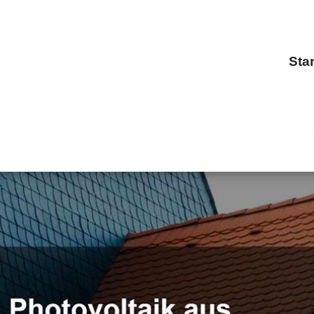
Star
BOHN als auch ✓Dachgauben, Dacheindeckung, Dachfenst
uben oder ✓Dachstuhl in Niedernhausen. Wir setzen Ihre