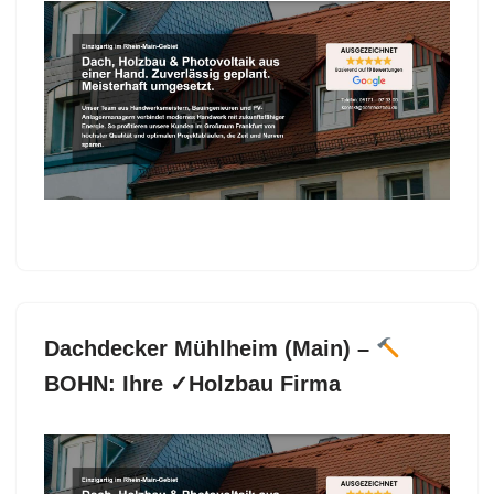
BOHN für Egelsbach ermöglicht Dachdecker als
auch ✓Dachfenster, Dacheindeckung, Dachgauben,
Dachstuhl.
BOHN, für Egelsbach – Ihr
Dachdeckermeister für ✓Dachfenster,
✓Dacheindeckung, ✓Dachdecker, ✓Dachgauben
oder ✓Dachstuhl. Schön, dass Sie uns gefunden
haben ✉.
Dachdecker Mühlheim (Main) –
BOHN: Ihre ✓Holzbau Firma
Bekommen Sie Dachdecker in Mühlheim (Main) bei
BOHN und ✓Dacheindeckung, Dachfenster,