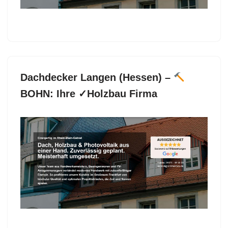
Dachdecker Langen (Hessen) –
BOHN: Ihre ✓Holzbau Firma
Garantieren Sie sich Dachdecker in Langen (Hessen)
bei
BOHN und ✓Dacheindeckung, Dachfenster,
Dachgauben, Dachstuhl.
BOHN, Ihr
Dachdeckermeister bietet ✓Dachdecker,
✓Dacheindeckung, ✓Dachfenster, ✓Dachgauben als
auch ✓Dachstuhl für Langen (Hessen). Sie werden
begeistert sein ✉.