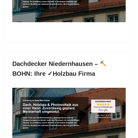
BOHN, Ihr Dachdeckermeister. Lassen Sie sich
von uns begeistern ✉.
Dachdecker Niedernhausen –
BOHN: Ihre ✓Holzbau Firma
Mehr erfahren über Dachdecker für Niedernhausen
bei
BOHN als auch ✓Dachgauben,
Dacheindeckung, Dachfenster, Dachstuhl.
BOHN,
Ihr Dachdeckermeister für ✓Dachfenster,
✓Dachdecker, ✓Dacheindeckung, ✓Dachgauben
oder ✓Dachstuhl in Niedernhausen. Wir setzen Ihre
Ideen um ✉.