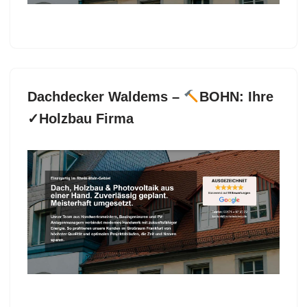
Dachdecker Waldems –
BOHN: Ihre
✓Holzbau Firma
BOHN für Waldems stellt bereit Dachdecker oder
✓Dacheindeckung, Dachgauben, Dachfenster,
Dachstuhl.
BOHN, Ihr Dachdeckermeister für
✓Dacheindeckung, ✓Dachdecker, ✓Dachfenster,
✓Dachgauben als auch ✓Dachstuhl in Waldems. Wir
setzen Ihre Ideen um ✉.