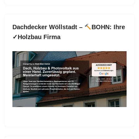
Dachdecker Wöllstadt –
BOHN: Ihre
✓Holzbau Firma
Erfahren Sie mehr über Dachdecker für Wöllstadt
bei
BOHN als auch ✓Dacheindeckung,
Dachfenster, Dachgauben, Dachstuhl. Verfügbar:
✓Dacheindeckung, ✓Dachfenster, ✓Dachdecker,
✓Dachgauben und ✓Dachstuhl für 61206 Wöllstadt
bei BOHN – Ihr Dachdeckermeister. Mit uns an Ihrer
Seite ✉.