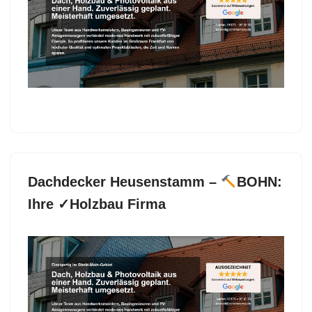
Dachgauben, Dachstuhl.
BOHN, Ihr
Dachdeckermeister bietet ✓Dachfenster,
✓Dacheindeckung, ✓Dachdecker, ✓Dachgauben als
auch ✓Dachstuhl in Mühlheim (Main). Ihr Erfolg ist
unsere Leidenschaft ✉.
Dachdecker Heusenstamm –
BOHN:
Ihre ✓Holzbau Firma
Jetzt Dachdecker in Heusenstamm erkunden bei
BOHN oder ✓Dacheindeckung, Dachfenster,
Dachgauben, Dachstuhl. Ihre Quelle für
✓Dachfenster, ✓Dacheindeckung, ✓Dachdecker,
✓Dachgauben und ✓Dachstuhl für Heusenstamm –