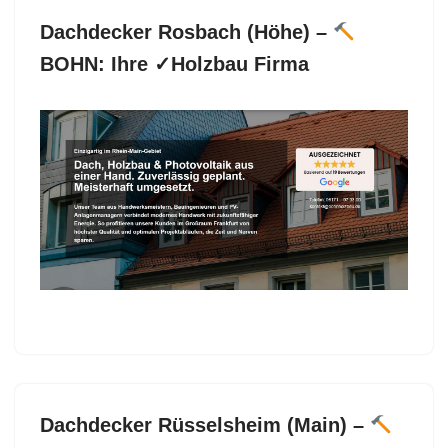
Dachdecker Rosbach (Höhe) –
BOHN: Ihre ✓Holzbau Firma
Werfen Sie einen Blick über Dachdecker in Rosbach
(Höhe) bei
BOHN als auch ✓Dacheindeckung,
Dachfenster, Dachgauben, Dachstuhl. ✓Dachdecker,
✓Dachfenster, ✓Dacheindeckung, ✓Dachgauben
oder ✓Dachstuhl für 61191 Rosbach (Höhe).
BOHN, Ihr Dachdeckermeister. Wir sind Ihr Partner
auf jedem Schritt ✉.
Dachdecker Rüsselsheim (Main) –