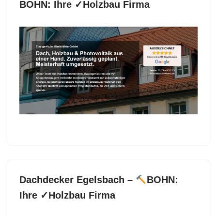
BOHN: Ihre ✓Holzbau Firma
Sichern Sie sich Dachdecker für Rüsselsheim (Main)
bei
BOHN und ✓Dachgauben, Dachfenster,
Dacheindeckung, Dachstuhl. Benötigen Sie
✓Dacheindeckung, ✓Dachdecker, ✓Dachfenster,
✓Dachgauben und ✓Dachstuhl in 65428
Rüsselsheim (Main)?
BOHN, Ihr
Dachdeckermeister. Ihr Wunsch ist unser Antrieb ✉.
Dachdecker Egelsbach –
BOHN:
Ihre ✓Holzbau Firma